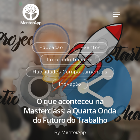
Educação
Eventos
Futuro do trabalho
Habilidades Comportamentais
Inovação
O que aconteceu na
Masterclass: a Quarta Onda
do Futuro do Trabalho
By
MentorApp